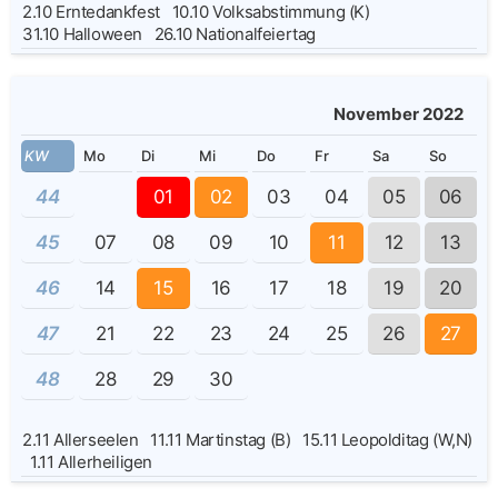
2.10
Erntedankfest
10.10
Volksabstimmung (K)
31.10
Halloween
26.10
Nationalfeiertag
November 2022
KW
Mo
Di
Mi
Do
Fr
Sa
So
44
01
02
03
04
05
06
45
07
08
09
10
11
12
13
46
14
15
16
17
18
19
20
47
21
22
23
24
25
26
27
48
28
29
30
2.11
Allerseelen
11.11
Martinstag (B)
15.11
Leopolditag (W,N)
1.11
Allerheiligen