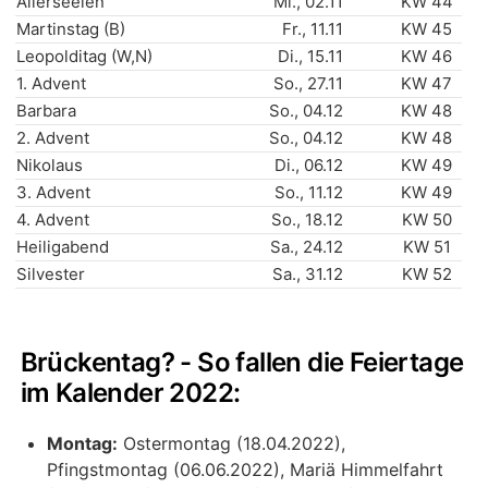
Allerseelen
Mi., 02.11
KW 44
Martinstag (B)
Fr., 11.11
KW 45
Leopolditag (W,N)
Di., 15.11
KW 46
1. Advent
So., 27.11
KW 47
Barbara
So., 04.12
KW 48
2. Advent
So., 04.12
KW 48
Nikolaus
Di., 06.12
KW 49
3. Advent
So., 11.12
KW 49
4. Advent
So., 18.12
KW 50
Heiligabend
Sa., 24.12
KW 51
Silvester
Sa., 31.12
KW 52
Brückentag? - So fallen die Feiertage
im Kalender 2022:
Montag:
Ostermontag (18.04.2022),
Pfingstmontag (06.06.2022), Mariä Himmelfahrt