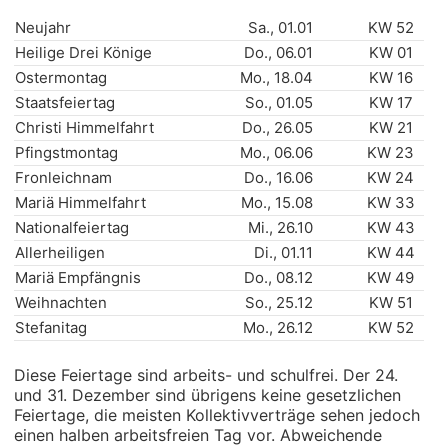
Neujahr
Sa., 01.01
KW 52
Heilige Drei Könige
Do., 06.01
KW 01
Ostermontag
Mo., 18.04
KW 16
Staatsfeiertag
So., 01.05
KW 17
Christi Himmelfahrt
Do., 26.05
KW 21
Pfingstmontag
Mo., 06.06
KW 23
Fronleichnam
Do., 16.06
KW 24
Mariä Himmelfahrt
Mo., 15.08
KW 33
Nationalfeiertag
Mi., 26.10
KW 43
Allerheiligen
Di., 01.11
KW 44
Mariä Empfängnis
Do., 08.12
KW 49
Weihnachten
So., 25.12
KW 51
Stefanitag
Mo., 26.12
KW 52
Diese Feiertage sind arbeits- und schulfrei. Der 24.
und 31. Dezember sind übrigens keine gesetzlichen
Feiertage, die meisten Kollektivverträge sehen jedoch
einen halben arbeitsfreien Tag vor. Abweichende