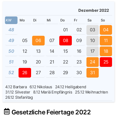
Dezember 2022
KW
Mo
Di
Mi
Do
Fr
Sa
So
48
01
02
03
04
49
05
06
07
08
09
10
11
50
12
13
14
15
16
17
18
51
19
20
21
22
23
24
25
52
26
27
28
29
30
31
4.12
Barbara
6.12
Nikolaus
24.12
Heiligabend
31.12
Silvester
8.12
Mariä Empfängnis
25.12
Weihnachten
26.12
Stefanitag
Gesetzliche Feiertage 2022