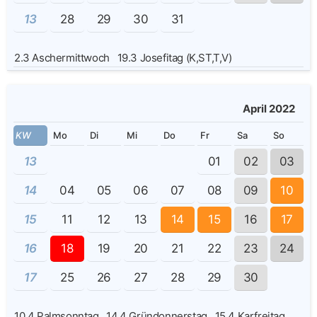
13
28
29
30
31
2.3
Aschermittwoch
19.3
Josefitag (K,ST,T,V)
April 2022
KW
Mo
Di
Mi
Do
Fr
Sa
So
13
01
02
03
14
04
05
06
07
08
09
10
15
11
12
13
14
15
16
17
16
18
19
20
21
22
23
24
17
25
26
27
28
29
30
10.4
Palmsonntag
14.4
Gründonnerstag
15.4
Karfreitag