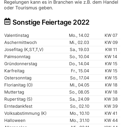
Regelungen kann es in Branchen wie z.B. dem Handel
oder Tourismus geben.
Sonstige Feiertage 2022
Valentinstag
Mo., 14.02
KW 07
Aschermittwoch
Mi., 02.03
KW 09
Josefitag (K,ST,T,V)
Sa., 19.03
KW 11
Palmsonntag
So., 10.04
KW 14
Gründonnerstag
Do., 14.04
KW 15
Karfreitag
Fr., 15.04
KW 15
Ostersonntag
So., 17.04
KW 15
Florianitag (O)
Mi., 04.05
KW 18
Muttertag
So., 08.05
KW 18
Rupertitag (S)
Sa., 24.09
KW 38
Erntedankfest
So., 02.10
KW 39
Volksabstimmung (K)
Mo., 10.10
KW 41
Halloween
Mo., 31.10
KW 44