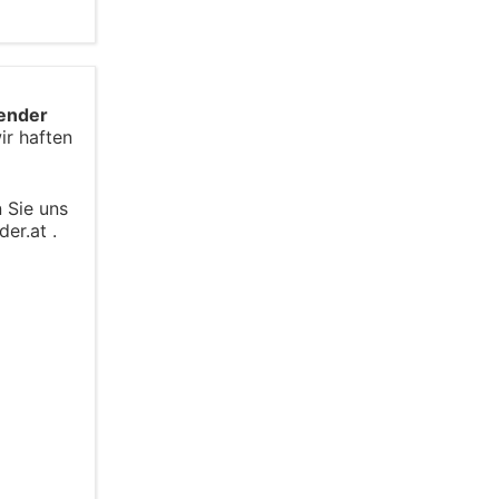
ender
ir haften
n Sie uns
er.at .