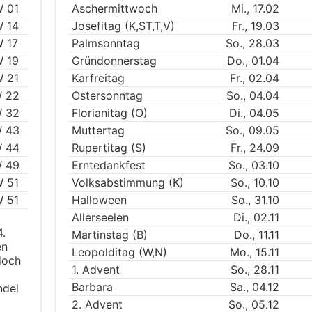
 01
Aschermittwoch
Mi., 17.02
 14
Josefitag (K,ST,T,V)
Fr., 19.03
 17
Palmsonntag
So., 28.03
 19
Gründonnerstag
Do., 01.04
 21
Karfreitag
Fr., 02.04
 22
Ostersonntag
So., 04.04
 32
Florianitag (O)
Di., 04.05
 43
Muttertag
So., 09.05
 44
Rupertitag (S)
Fr., 24.09
 49
Erntedankfest
So., 03.10
 51
Volksabstimmung (K)
So., 10.10
 51
Halloween
So., 31.10
Allerseelen
Di., 02.11
4.
Martinstag (B)
Do., 11.11
en
Leopolditag (W,N)
Mo., 15.11
doch
1. Advent
So., 28.11
Barbara
Sa., 04.12
ndel
2. Advent
So., 05.12