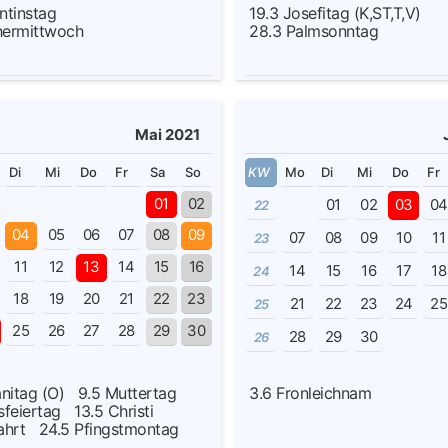
ntinstag
19.3
Josefitag (K,ST,T,V)
ermittwoch
28.3
Palmsonntag
Mai 2021
Di
Mi
Do
Fr
Sa
So
KW
Mo
Di
Mi
Do
Fr
01
02
01
02
03
0
22
04
05
06
07
08
09
07
08
09
10
11
23
11
12
13
14
15
16
14
15
16
17
18
24
18
19
20
21
22
23
21
22
23
24
25
25
25
26
27
28
29
30
28
29
30
26
anitag (O)
9.5
Muttertag
3.6
Fronleichnam
sfeiertag
13.5
Christi
fahrt
24.5
Pfingstmontag