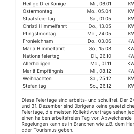
Heilige Drei Könige
Mi., 06.01
KW
Ostermontag
Mo., 05.04
KW
Staatsfeiertag
Sa., 01.05
KW
Christi Himmelfahrt
Do., 13.05
KW
Pfingstmontag
Mo., 24.05
KW
Fronleichnam
Do., 03.06
KW
Mariä Himmelfahrt
So., 15.08
KW
Nationalfeiertag
Di., 26.10
KW
Allerheiligen
Mo., 01.11
KW
Mariä Empfängnis
Mi., 08.12
KW
Weihnachten
Sa., 25.12
KW
Stefanitag
So., 26.12
KW
Diese Feiertage sind arbeits- und schulfrei. Der 2
und 31. Dezember sind übrigens keine gesetzlich
Feiertage, die meisten Kollektivverträge sehen je
einen halben arbeitsfreien Tag vor. Abweichende
Regelungen kann es in Branchen wie z.B. dem Ha
oder Tourismus geben.