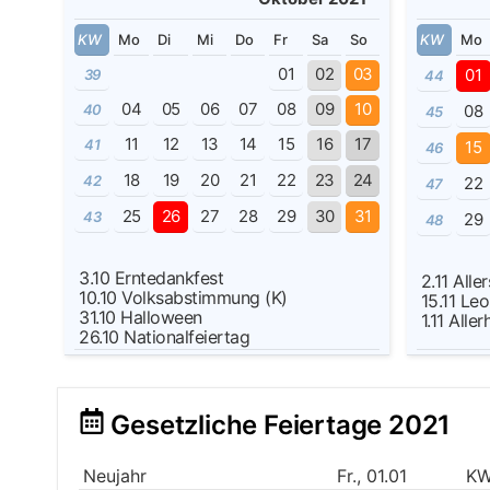
KW
Mo
Di
Mi
Do
Fr
Sa
So
KW
Mo
01
02
03
01
39
44
04
05
06
07
08
09
10
40
08
45
11
12
13
14
15
16
17
41
15
46
18
19
20
21
22
23
24
42
22
47
25
26
27
28
29
30
31
43
29
48
3.10
Erntedankfest
2.11
Alle
10.10
Volksabstimmung (K)
15.11
Leo
31.10
Halloween
1.11
Aller
26.10
Nationalfeiertag
Gesetzliche Feiertage 2021
Neujahr
Fr., 01.01
KW