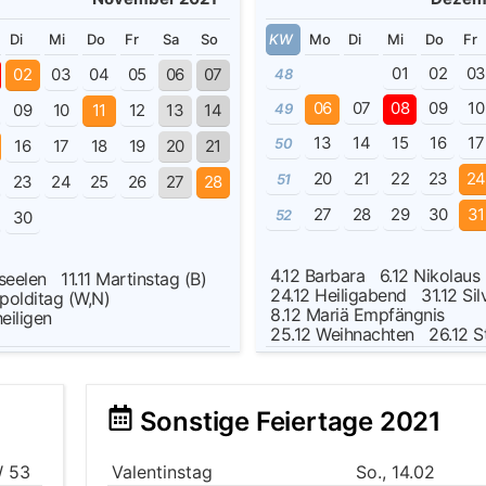
Di
Mi
Do
Fr
Sa
So
KW
Mo
Di
Mi
Do
Fr
01
02
0
02
03
04
05
06
07
48
06
07
08
09
10
09
10
11
12
13
14
49
13
14
15
16
17
50
16
17
18
19
20
21
20
21
22
23
2
51
23
24
25
26
27
28
27
28
29
30
31
52
30
4.12
Barbara
6.12
Nikolau
rseelen
11.11
Martinstag (B)
24.12
Heiligabend
31.12
Sil
polditag (W,N)
8.12
Mariä Empfängnis
heiligen
25.12
Weihnachten
26.12
S
Sonstige Feiertage 2021
 53
Valentinstag
So., 14.02