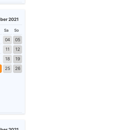
ber 2021
Sa
So
3
04
05
11
12
18
19
4
25
26
ber 2021