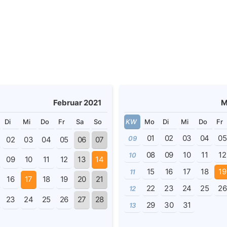
Februar 2021
M
Di
Mi
Do
Fr
Sa
So
KW
Mo
Di
Mi
Do
Fr
01
02
03
04
05
09
02
03
04
05
06
07
08
09
10
11
12
10
09
10
11
12
13
14
15
16
17
18
19
11
16
17
18
19
20
21
22
23
24
25
26
12
23
24
25
26
27
28
29
30
31
13