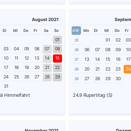
August 2021
Septem
Di
Mi
Do
Fr
Sa
So
KW
Mo
Di
Mi
Do
Fr
01
01
02
0
35
03
04
05
06
07
08
06
07
08
09
10
36
10
11
12
13
14
15
13
14
15
16
17
37
17
18
19
20
21
22
20
21
22
23
2
38
24
25
26
27
28
29
27
28
29
30
39
31
iä Himmelfahrt
24.9
Rupertitag (S)
November 2021
Dezem