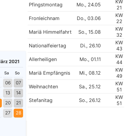
KW
Pfingstmontag
Mo., 24.05
21
KW
Fronleichnam
Do., 03.06
22
KW
Mariä Himmelfahrt
So., 15.08
32
KW
Nationalfeiertag
Di., 26.10
43
KW
Allerheiligen
Mo., 01.11
ärz 2021
44
KW
Mariä Empfängnis
Mi., 08.12
Sa
So
49
06
07
KW
Weihnachten
Sa., 25.12
51
13
14
KW
Stefanitag
So., 26.12
20
21
51
27
28