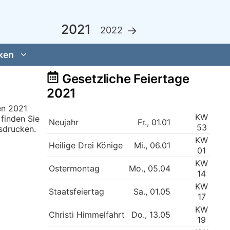
2021
→
2022
ken
Gesetzliche Feiertage
2021
en 2021
KW
finden Sie
Neujahr
Fr., 01.01
53
sdrucken.
KW
Heilige Drei Könige
Mi., 06.01
01
KW
Ostermontag
Mo., 05.04
14
KW
Staatsfeiertag
Sa., 01.05
17
KW
Christi Himmelfahrt
Do., 13.05
19