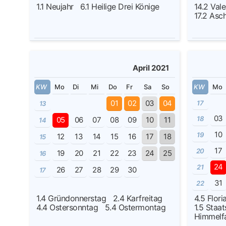
1.1
Neujahr
6.1
Heilige Drei Könige
14.2
Vale
17.2
Asch
April 2021
KW
Mo
Di
Mi
Do
Fr
Sa
So
KW
Mo
01
02
03
04
17
13
03
18
05
06
07
08
09
10
11
14
10
19
12
13
14
15
16
17
18
15
17
20
19
20
21
22
23
24
25
16
24
21
26
27
28
29
30
17
31
22
1.4
Gründonnerstag
2.4
Karfreitag
4.5
Flori
4.4
Ostersonntag
5.4
Ostermontag
1.5
Staat
Himmel