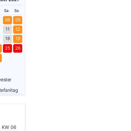
Sa
So
3
04
05
11
12
18
19
4
25
26
s
vester
tefanitag
KW 06