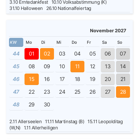
3.10
Erntedankfest
10.10
Volksabstimmung (K)
31.10
Halloween
26.10
Nationalfeiertag
November 2027
KW
Mo
Di
Mi
Do
Fr
Sa
So
44
01
02
03
04
05
06
07
45
08
09
10
11
12
13
14
46
15
16
17
18
19
20
21
47
22
23
24
25
26
27
28
48
29
30
2.11
Allerseelen
11.11
Martinstag (B)
15.11
Leopolditag
(W,N)
1.11
Allerheiligen