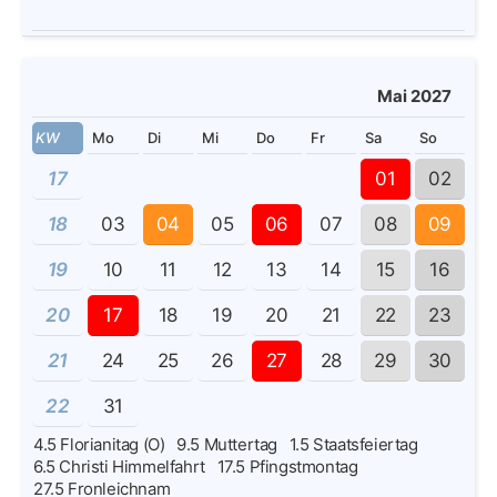
Mai 2027
KW
Mo
Di
Mi
Do
Fr
Sa
So
17
01
02
18
03
04
05
06
07
08
09
19
10
11
12
13
14
15
16
20
17
18
19
20
21
22
23
21
24
25
26
27
28
29
30
22
31
4.5
Florianitag (O)
9.5
Muttertag
1.5
Staatsfeiertag
6.5
Christi Himmelfahrt
17.5
Pfingstmontag
27.5
Fronleichnam