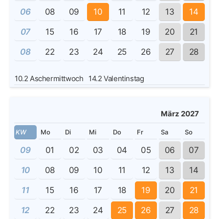
06
08
09
10
11
12
13
14
07
15
16
17
18
19
20
21
08
22
23
24
25
26
27
28
10.2
Aschermittwoch
14.2
Valentinstag
März 2027
KW
Mo
Di
Mi
Do
Fr
Sa
So
09
01
02
03
04
05
06
07
10
08
09
10
11
12
13
14
11
15
16
17
18
19
20
21
12
22
23
24
25
26
27
28