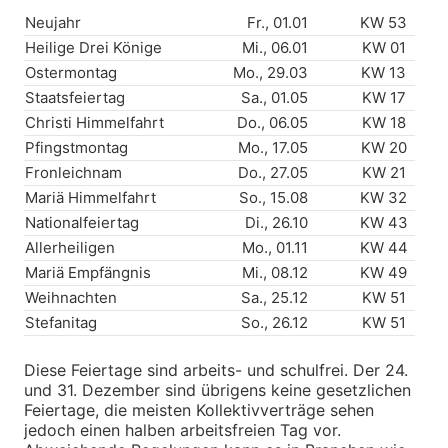
Neujahr
Fr., 01.01
KW 53
Heilige Drei Könige
Mi., 06.01
KW 01
Ostermontag
Mo., 29.03
KW 13
Staatsfeiertag
Sa., 01.05
KW 17
Christi Himmelfahrt
Do., 06.05
KW 18
Pfingstmontag
Mo., 17.05
KW 20
Fronleichnam
Do., 27.05
KW 21
Mariä Himmelfahrt
So., 15.08
KW 32
Nationalfeiertag
Di., 26.10
KW 43
Allerheiligen
Mo., 01.11
KW 44
Mariä Empfängnis
Mi., 08.12
KW 49
Weihnachten
Sa., 25.12
KW 51
Stefanitag
So., 26.12
KW 51
Diese Feiertage sind arbeits- und schulfrei. Der 24.
und 31. Dezember sind übrigens keine gesetzlichen
Feiertage, die meisten Kollektivverträge sehen
jedoch einen halben arbeitsfreien Tag vor.