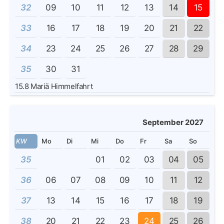
32
09
10
11
12
13
14
15
33
16
17
18
19
20
21
22
34
23
24
25
26
27
28
29
35
30
31
15.8
Mariä Himmelfahrt
September 2027
KW
Mo
Di
Mi
Do
Fr
Sa
So
35
01
02
03
04
05
36
06
07
08
09
10
11
12
37
13
14
15
16
17
18
19
38
20
21
22
23
24
25
26