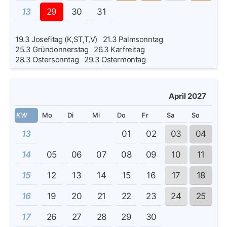
13
29
30
31
19.3
Josefitag (K,ST,T,V)
21.3
Palmsonntag
25.3
Gründonnerstag
26.3
Karfreitag
28.3
Ostersonntag
29.3
Ostermontag
April 2027
KW
Mo
Di
Mi
Do
Fr
Sa
So
13
01
02
03
04
14
05
06
07
08
09
10
11
15
12
13
14
15
16
17
18
16
19
20
21
22
23
24
25
17
26
27
28
29
30