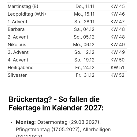
Martinstag (B)
Do., 11.11
KW 45
Leopolditag (W,N)
Mo., 15.11
KW 46
1. Advent
So., 28.11
KW 47
Barbara
Sa., 04.12
KW 48
2. Advent
So., 05.12
KW 48
Nikolaus
Mo., 06.12
KW 49
3. Advent
So., 12.12
KW 49
4. Advent
So., 19.12
KW 50
Heiligabend
Fr., 24.12
KW 51
Silvester
Fr., 31.12
KW 52
Brückentag? - So fallen die
Feiertage im Kalender 2027:
Montag:
Ostermontag (29.03.2027),
Pfingstmontag (17.05.2027), Allerheiligen
(01.11.2027)