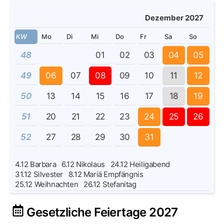
Dezember 2027
KW
Mo
Di
Mi
Do
Fr
Sa
So
48
01
02
03
04
05
49
06
07
08
09
10
11
12
50
13
14
15
16
17
18
19
51
20
21
22
23
24
25
26
52
27
28
29
30
31
4.12
Barbara
6.12
Nikolaus
24.12
Heiligabend
31.12
Silvester
8.12
Mariä Empfängnis
25.12
Weihnachten
26.12
Stefanitag
Gesetzliche Feiertage 2027