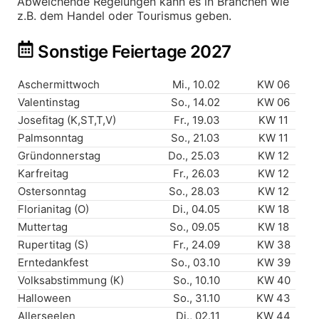
Abweichende Regelungen kann es in Branchen wie
z.B. dem Handel oder Tourismus geben.
Sonstige Feiertage 2027
Aschermittwoch
Mi., 10.02
KW 06
Valentinstag
So., 14.02
KW 06
Josefitag (K,ST,T,V)
Fr., 19.03
KW 11
Palmsonntag
So., 21.03
KW 11
Gründonnerstag
Do., 25.03
KW 12
Karfreitag
Fr., 26.03
KW 12
Ostersonntag
So., 28.03
KW 12
Florianitag (O)
Di., 04.05
KW 18
Muttertag
So., 09.05
KW 18
Rupertitag (S)
Fr., 24.09
KW 38
Erntedankfest
So., 03.10
KW 39
Volksabstimmung (K)
So., 10.10
KW 40
Halloween
So., 31.10
KW 43
Allerseelen
Di., 02.11
KW 44