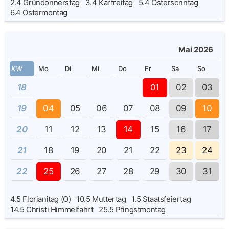
2.4
Gründonnerstag
3.4
Karfreitag
5.4
Ostersonntag
6.4
Ostermontag
Mai 2026
KW
Mo
Di
Mi
Do
Fr
Sa
So
18
01
02
03
19
04
05
06
07
08
09
10
20
11
12
13
14
15
16
17
21
18
19
20
21
22
23
24
22
25
26
27
28
29
30
31
4.5
Florianitag (O)
10.5
Muttertag
1.5
Staatsfeiertag
14.5
Christi Himmelfahrt
25.5
Pfingstmontag