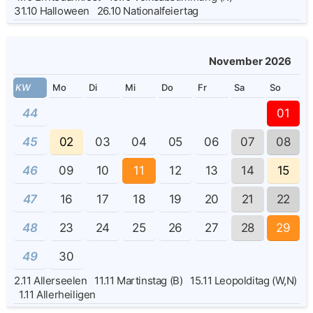
31.10
Halloween
26.10
Nationalfeiertag
November 2026
KW
Mo
Di
Mi
Do
Fr
Sa
So
44
01
45
02
03
04
05
06
07
08
46
09
10
11
12
13
14
15
47
16
17
18
19
20
21
22
48
23
24
25
26
27
28
29
49
30
2.11
Allerseelen
11.11
Martinstag (B)
15.11
Leopolditag (W,N)
1.11
Allerheiligen