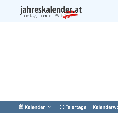
Skip
to
content
Kalender
ⓘ
Feiertage
Kalenderw