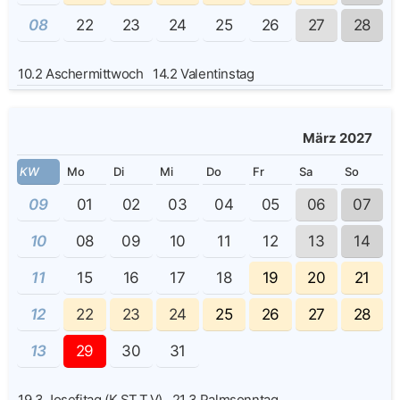
08
22
23
24
25
26
27
28
10.2
Aschermittwoch
14.2
Valentinstag
März 2027
KW
Mo
Di
Mi
Do
Fr
Sa
So
09
01
02
03
04
05
06
07
10
08
09
10
11
12
13
14
11
15
16
17
18
19
20
21
12
22
23
24
25
26
27
28
13
29
30
31
19.3
Josefitag (K,ST,T,V)
21.3
Palmsonntag