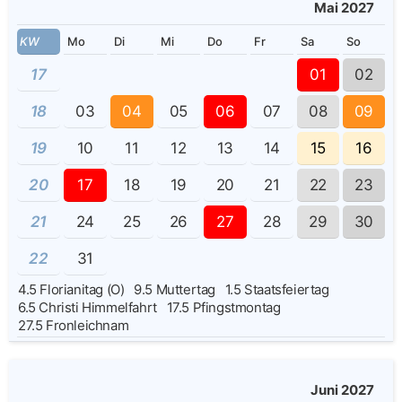
Mai 2027
KW
Mo
Di
Mi
Do
Fr
Sa
So
17
01
02
18
03
04
05
06
07
08
09
19
10
11
12
13
14
15
16
20
17
18
19
20
21
22
23
21
24
25
26
27
28
29
30
22
31
4.5
Florianitag (O)
9.5
Muttertag
1.5
Staatsfeiertag
6.5
Christi Himmelfahrt
17.5
Pfingstmontag
27.5
Fronleichnam
Juni 2027