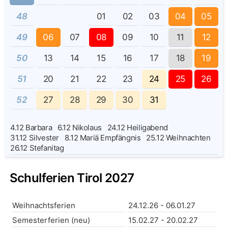
48
01
02
03
04
05
49
06
07
08
09
10
11
12
50
13
14
15
16
17
18
19
51
20
21
22
23
24
25
26
52
27
28
29
30
31
4.12
Barbara
6.12
Nikolaus
24.12
Heiligabend
31.12
Silvester
8.12
Mariä Empfängnis
25.12
Weihnachten
26.12
Stefanitag
Schulferien Tirol 2027
Weihnachtsferien
24.12.26 - 06.01.27
Semesterferien (neu)
15.02.27 - 20.02.27