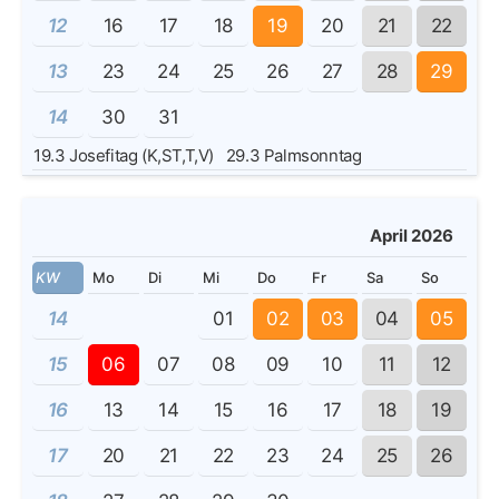
12
16
17
18
19
20
21
22
13
23
24
25
26
27
28
29
14
30
31
19.3
Josefitag (K,ST,T,V)
29.3
Palmsonntag
April 2026
KW
Mo
Di
Mi
Do
Fr
Sa
So
14
01
02
03
04
05
15
06
07
08
09
10
11
12
16
13
14
15
16
17
18
19
17
20
21
22
23
24
25
26