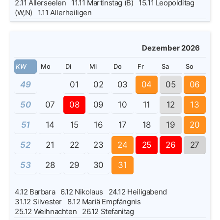
2.11
Allerseelen
11.11
Martinstag (B)
15.11
Leopolditag
(W,N)
1.11
Allerheiligen
Dezember 2026
KW
Mo
Di
Mi
Do
Fr
Sa
So
49
01
02
03
04
05
06
50
07
08
09
10
11
12
13
51
14
15
16
17
18
19
20
52
21
22
23
24
25
26
27
53
28
29
30
31
4.12
Barbara
6.12
Nikolaus
24.12
Heiligabend
31.12
Silvester
8.12
Mariä Empfängnis
25.12
Weihnachten
26.12
Stefanitag