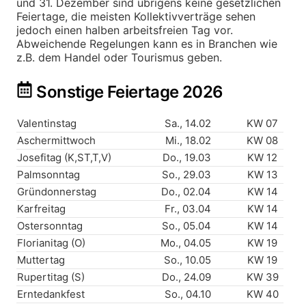
und 31. Dezember sind übrigens keine gesetzlichen
Feiertage, die meisten Kollektivverträge sehen
jedoch einen halben arbeitsfreien Tag vor.
Abweichende Regelungen kann es in Branchen wie
z.B. dem Handel oder Tourismus geben.
Sonstige Feiertage 2026
Valentinstag
Sa., 14.02
KW 07
Aschermittwoch
Mi., 18.02
KW 08
Josefitag (K,ST,T,V)
Do., 19.03
KW 12
Palmsonntag
So., 29.03
KW 13
Gründonnerstag
Do., 02.04
KW 14
Karfreitag
Fr., 03.04
KW 14
Ostersonntag
So., 05.04
KW 14
Florianitag (O)
Mo., 04.05
KW 19
Muttertag
So., 10.05
KW 19
Rupertitag (S)
Do., 24.09
KW 39
Erntedankfest
So., 04.10
KW 40