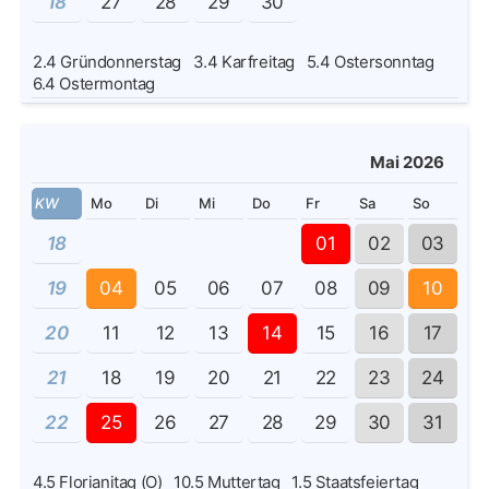
18
27
28
29
30
2.4
Gründonnerstag
3.4
Karfreitag
5.4
Ostersonntag
6.4
Ostermontag
Mai 2026
KW
Mo
Di
Mi
Do
Fr
Sa
So
18
01
02
03
19
04
05
06
07
08
09
10
20
11
12
13
14
15
16
17
21
18
19
20
21
22
23
24
22
25
26
27
28
29
30
31
4.5
Florianitag (O)
10.5
Muttertag
1.5
Staatsfeiertag