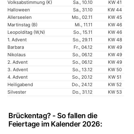
Volksabstimmung (K)
Sa., 10.10
KW 41
Halloween
Sa., 31.10
KW 44
Allerseelen
Mo., 02.11
KW 45
Martinstag (B)
Mi., 11.11
KW 46
Leopolditag (W,N)
So., 15.11
KW 46
1. Advent
So., 29.11
KW 48
Barbara
Fr., 04.12
KW 49
Nikolaus
So., 06.12
KW 49
2. Advent
So., 06.12
KW 49
3. Advent
So., 13.12
KW 50
4. Advent
So., 20.12
KW 51
Heiligabend
Do., 24.12
KW 52
Silvester
Do., 31.12
KW 53
Brückentag? - So fallen die
Feiertage im Kalender 2026: