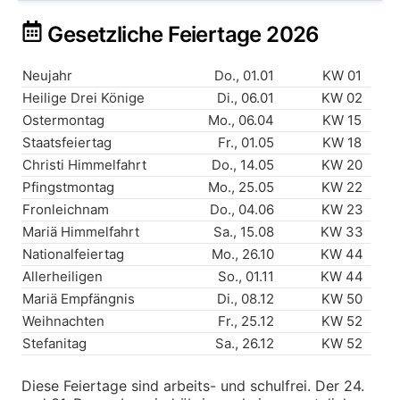
Gesetzliche Feiertage 2026
Neujahr
Do., 01.01
KW 01
Heilige Drei Könige
Di., 06.01
KW 02
Ostermontag
Mo., 06.04
KW 15
Staatsfeiertag
Fr., 01.05
KW 18
Christi Himmelfahrt
Do., 14.05
KW 20
Pfingstmontag
Mo., 25.05
KW 22
Fronleichnam
Do., 04.06
KW 23
Mariä Himmelfahrt
Sa., 15.08
KW 33
Nationalfeiertag
Mo., 26.10
KW 44
Allerheiligen
So., 01.11
KW 44
Mariä Empfängnis
Di., 08.12
KW 50
Weihnachten
Fr., 25.12
KW 52
Stefanitag
Sa., 26.12
KW 52
Diese Feiertage sind arbeits- und schulfrei. Der 24.