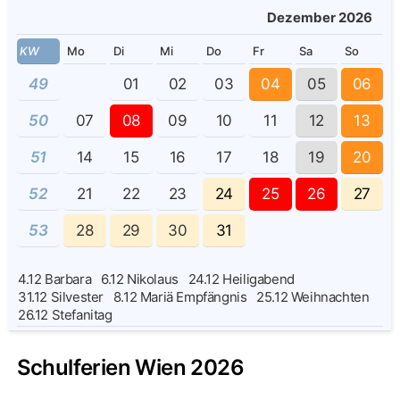
Dezember 2026
KW
Mo
Di
Mi
Do
Fr
Sa
So
49
01
02
03
04
05
06
50
07
08
09
10
11
12
13
51
14
15
16
17
18
19
20
52
21
22
23
24
25
26
27
53
28
29
30
31
4.12
Barbara
6.12
Nikolaus
24.12
Heiligabend
31.12
Silvester
8.12
Mariä Empfängnis
25.12
Weihnachten
26.12
Stefanitag
Schulferien Wien 2026