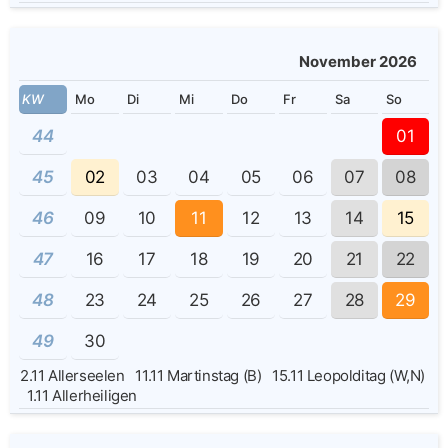
November 2026
KW
Mo
Di
Mi
Do
Fr
Sa
So
44
01
45
02
03
04
05
06
07
08
46
09
10
11
12
13
14
15
47
16
17
18
19
20
21
22
48
23
24
25
26
27
28
29
49
30
2.11
Allerseelen
11.11
Martinstag (B)
15.11
Leopolditag (W,N)
1.11
Allerheiligen