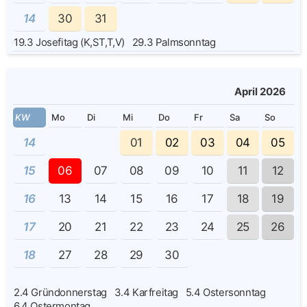
14
30
31
19.3
Josefitag (K,ST,T,V)
29.3
Palmsonntag
April 2026
KW
Mo
Di
Mi
Do
Fr
Sa
So
14
01
02
03
04
05
15
06
07
08
09
10
11
12
16
13
14
15
16
17
18
19
17
20
21
22
23
24
25
26
18
27
28
29
30
2.4
Gründonnerstag
3.4
Karfreitag
5.4
Ostersonntag
6.4
Ostermontag