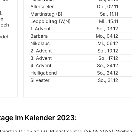
Allerseelen
Do., 02.11
4.
Martinstag (B)
Sa., 11.11
en
Leopolditag (W,N)
Mi., 15.11
doch
1. Advent
So., 03.12
Barbara
Mo., 04.12
ndel
Nikolaus
Mi., 06.12
2. Advent
So., 10.12
3. Advent
So., 17.12
4. Advent
So., 24.12
Heiligabend
So., 24.12
Silvester
So., 31.12
rtage im Kalender 2023:
feiertag (01.05.2023), Pfingstmontag (29.05.2023), Weihn