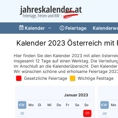
Skip
to
content
Kalender
ⓘ
Feiertage
Kalenderw
Kalender 2023 Österreich mit 
Hier finden Sie den Kalender 2023 mit allen österre
insgesamt 12 Tage auf einen Werktag. Die Verteilun
im Anschluß an die Kalenderübersicht. Den Kalender
Wir wünschen schöne und erholsame Feiertage 202
Gesetzliche Feiertage
Wichtige Festtage
Januar 2023
KW
Mo
Di
Mi
Do
Fr
Sa
So
KW
Mo
01
52
05