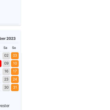
ber 2023
Sa
So
02
03
09
10
16
17
23
24
30
31
s
vester