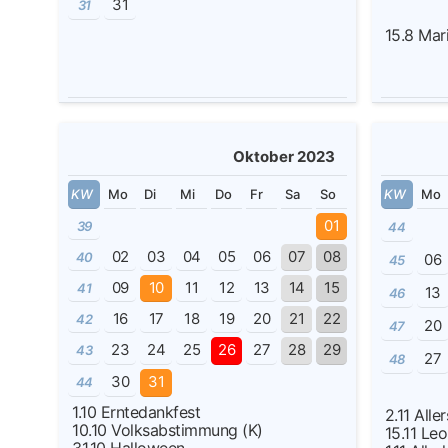
31
31
15.8
Mar
Oktober 2023
KW
Mo
Di
Mi
Do
Fr
Sa
So
KW
Mo
01
39
44
02
03
04
05
06
07
08
40
06
45
09
10
11
12
13
14
15
41
13
46
16
17
18
19
20
21
22
42
20
47
23
24
25
26
27
28
29
43
27
48
30
31
44
1.10
Erntedankfest
2.11
Alle
10.10
Volksabstimmung (K)
15.11
Leo