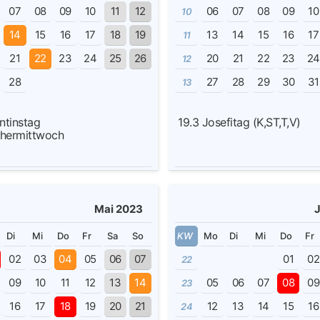
07
08
09
10
11
12
06
07
08
09
10
10
14
15
16
17
18
19
13
14
15
16
17
11
21
22
23
24
25
26
20
21
22
23
2
12
28
27
28
29
30
31
13
ntinstag
19.3
Josefitag (K,ST,T,V)
hermittwoch
Mai 2023
Di
Mi
Do
Fr
Sa
So
KW
Mo
Di
Mi
Do
Fr
02
03
04
05
06
07
01
02
22
09
10
11
12
13
14
05
06
07
08
09
23
16
17
18
19
20
21
12
13
14
15
16
24