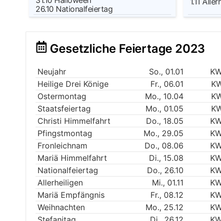
31.10
Halloween
1.11
Aller
26.10
Nationalfeiertag
Gesetzliche Feiertage 2023
Neujahr
So., 01.01
KW
Heilige Drei Könige
Fr., 06.01
KW
Ostermontag
Mo., 10.04
KW
Staatsfeiertag
Mo., 01.05
KW
Christi Himmelfahrt
Do., 18.05
KW
Pfingstmontag
Mo., 29.05
KW
Fronleichnam
Do., 08.06
KW
Mariä Himmelfahrt
Di., 15.08
KW
Nationalfeiertag
Do., 26.10
KW
Allerheiligen
Mi., 01.11
KW
Mariä Empfängnis
Fr., 08.12
KW
Weihnachten
Mo., 25.12
KW
Stefanitag
Di., 26.12
KW