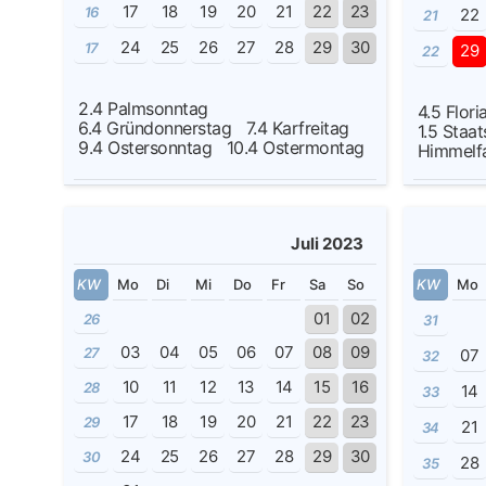
17
18
19
20
21
22
23
16
22
21
24
25
26
27
28
29
30
17
29
22
2.4
Palmsonntag
4.5
Flori
6.4
Gründonnerstag
7.4
Karfreitag
1.5
Staat
9.4
Ostersonntag
10.4
Ostermontag
Himmel
Juli 2023
KW
Mo
Di
Mi
Do
Fr
Sa
So
KW
Mo
01
02
26
31
03
04
05
06
07
08
09
27
07
32
10
11
12
13
14
15
16
28
14
33
17
18
19
20
21
22
23
29
21
34
24
25
26
27
28
29
30
30
28
35