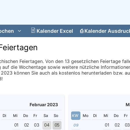
ochen
Kalender Excel
⎙
Kalender Ausdruc
Feiertagen
ichischen Feiertagen. Von den 13 gesetzlichen Feiertage fal
g auf die Wochentage sowie weitere nützliche Informationen
 2023 können Sie auch als kostenlos herunterladen bzw. a
3!
Februar 2023
M
Di
Mi
Do
Fr
Sa
So
KW
Mo
Di
Mi
Do
Fr
01
02
03
04
05
01
02
0
09