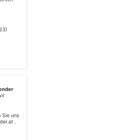
23)
ender
ir
n Sie uns
er.at .