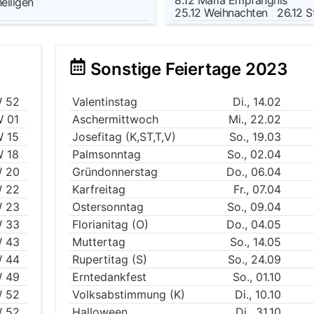
8.12
Mariä Empfängnis
heiligen
25.12
Weihnachten
26.12
S
Sonstige Feiertage 2023
 52
Valentinstag
Di., 14.02
 01
Aschermittwoch
Mi., 22.02
 15
Josefitag (K,ST,T,V)
So., 19.03
 18
Palmsonntag
So., 02.04
 20
Gründonnerstag
Do., 06.04
 22
Karfreitag
Fr., 07.04
 23
Ostersonntag
So., 09.04
 33
Florianitag (O)
Do., 04.05
 43
Muttertag
So., 14.05
 44
Rupertitag (S)
So., 24.09
 49
Erntedankfest
So., 01.10
 52
Volksabstimmung (K)
Di., 10.10
 52
Halloween
Di., 31.10