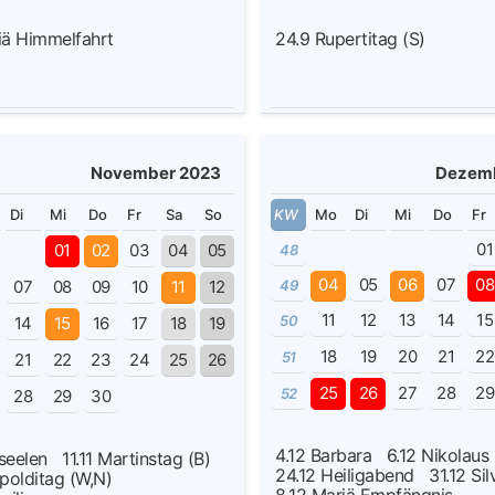
iä Himmelfahrt
24.9
Rupertitag (S)
November 2023
Dezem
Di
Mi
Do
Fr
Sa
So
KW
Mo
Di
Mi
Do
Fr
01
01
02
03
04
05
48
04
05
06
07
08
07
08
09
10
11
12
49
11
12
13
14
15
50
14
15
16
17
18
19
18
19
20
21
22
51
21
22
23
24
25
26
25
26
27
28
29
52
28
29
30
4.12
Barbara
6.12
Nikolau
rseelen
11.11
Martinstag (B)
24.12
Heiligabend
31.12
Sil
polditag (W,N)