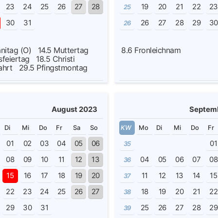
23
24
25
26
27
28
19
20
21
22
2
25
30
31
26
27
28
29
3
26
anitag (O)
14.5
Muttertag
8.6
Fronleichnam
sfeiertag
18.5
Christi
fahrt
29.5
Pfingstmontag
August 2023
Septem
Di
Mi
Do
Fr
Sa
So
KW
Mo
Di
Mi
Do
Fr
01
02
03
04
05
06
01
35
08
09
10
11
12
13
04
05
06
07
08
36
15
16
17
18
19
20
11
12
13
14
15
37
22
23
24
25
26
27
18
19
20
21
22
38
29
30
31
25
26
27
28
29
39