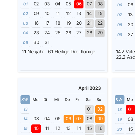
02
03
04
05
06
07
08
01
06
06
09
10
11
12
13
14
15
02
13
07
16
17
18
19
20
21
22
03
20
08
23
24
25
26
27
28
29
04
27
09
30
31
05
1.1
Neujahr
6.1
Heilige Drei Könige
14.2
Vale
22.2
Asc
April 2023
KW
Mo
Di
Mi
Do
Fr
Sa
So
KW
Mo
01
02
01
13
18
03
04
05
06
07
08
09
14
08
19
10
11
12
13
14
15
16
15
15
20